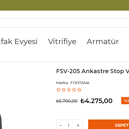
tfak Evyesi
Vitrifiye
Armatür
FSV-205 Ankastre Stop V
Marka
:
FONTANA
₺4.275,00
₺5.700,00
%
İndi