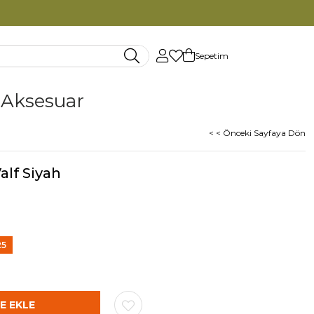
Sepetim
Aksesuar
< < Önceki Sayfaya Dön
alf Siyah
25
rim