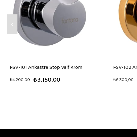
FSV-101 Ankastre Stop Valf Krom
FSV-102 An
₺3.150,00
₺4.200,00
₺6.300,00