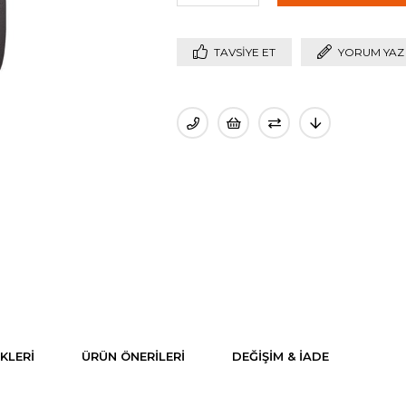
TAVSIYE ET
YORUM YAZ
KLERI
ÜRÜN ÖNERILERI
DEĞIŞIM & İADE