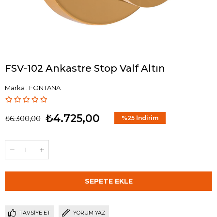
FSV-102 Ankastre Stop Valf Altın
Marka
:
FONTANA
₺4.725,00
₺6.300,00
%
25
İndirim
TAVSIYE ET
YORUM YAZ