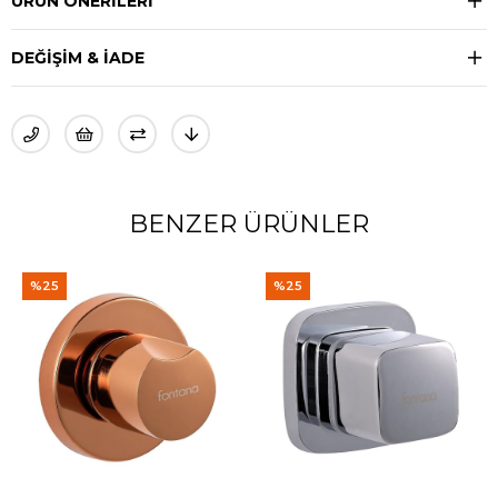
ÜRÜN ÖNERILERI
DEĞIŞIM & İADE
BENZER ÜRÜNLER
%25
%25