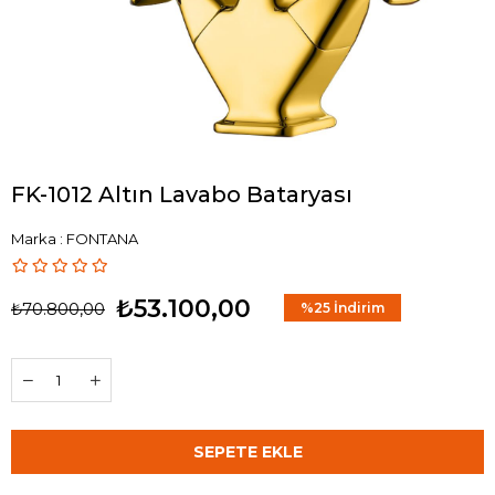
FK-1012 Altın Lavabo Bataryası
Marka
:
FONTANA
₺53.100,00
₺70.800,00
%
25
İndirim