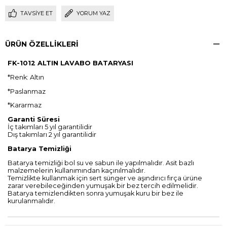
TAVSIYE ET
YORUM YAZ
ÜRÜN ÖZELLIKLERI
FK-1012 ALTIN LAVABO BATARYASI
*Renk: Altın
*Paslanmaz
*Kararmaz
Garanti Süresi
İç takımları 5 yıl garantilidir
Dış takımları 2 yıl garantilidir
Batarya Temizliği
Batarya temizliği bol su ve sabun ile yapılmalıdır. Asit bazlı
malzemelerin kullanımından kaçınılmalıdır.
Temizlikte kullanmak için sert sünger ve aşındırıcı fırça ürüne
zarar verebileceğinden yumuşak bir bez tercih edilmelidir.
Batarya temizlendikten sonra yumuşak kuru bir bez ile
kurulanmalıdır.