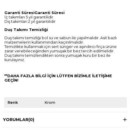
Garanti Süresi
Garanti Süresi
İç takımları 5 yıl garantilidir
Dış takımları 2 yıl garantilidir
Duş Takımı Temizliği
Duş takımı temizliği bol su ve sabun ile yapılmalıdır. Asit bazlı
malzemelerin kullanımından kaçınılmalıdır.
Temizlikte kullanmak için sert sünger ve aşındırıcı fırça ürüne
zarar verebileceğinden yumuşak bir bez tercih edilmelidir.
Duş takımı temizlendikten sonra yumuşak kuru bir bez ile
kurulayınız.
**DAHA FAZLA BİLGİ İÇİN LÜTFEN BİZİMLE İLETİŞİME
GEÇİN!
Renk
Krom
YORUMLAR
(0)