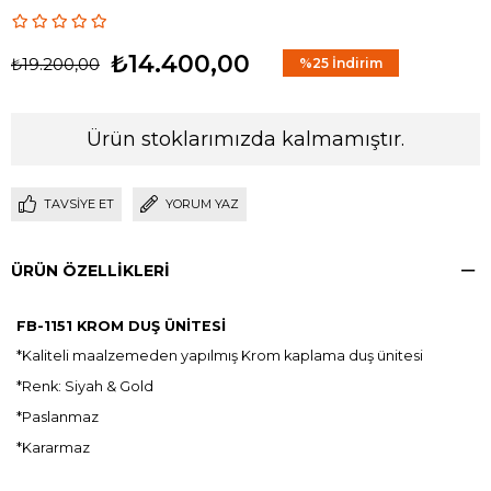
₺14.400,00
₺19.200,00
%
25
İndirim
Ürün stoklarımızda kalmamıştır.
TAVSIYE ET
YORUM YAZ
ÜRÜN ÖZELLIKLERI
FB-1151 KROM DUŞ ÜNİTESİ
*Kaliteli maalzemeden yapılmış Krom kaplama duş ünitesi
*Renk: Siyah & Gold
*Paslanmaz
*Kararmaz