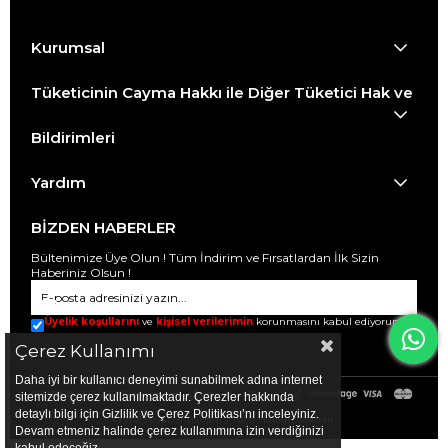
Kurumsal
Tüketicinin Cayma Hakkı ile Diğer Tüketici Hak ve
Bildirimleri
Yardım
BİZDEN HABERLER
Bültenimize Üye Olun ! Tüm İndirim ve Fırsatlardan İlk Sizin
Haberiniz Olsun !
Üyelik koşullarını
ve
kişisel verilerimin
korunmasını kabul ediyorum.
Çerez Kullanımı
Daha iyi bir kullanıcı deneyimi sunabilmek adına internet
sitemizde çerez kullanılmaktadır. Çerezler hakkında
detaylı bilgi için Gizlilik ve Çerez Politikası’nı inceleyiniz.
© 2025 evabanyo.com - Tüm Hakları Saklıdır.
Devam etmeniz halinde çerez kullanımına izin verdiğinizi