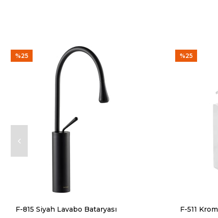
%25
%25
F-815 Siyah Lavabo Bataryası
F-511 Krom