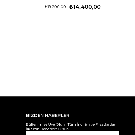
₺14.400,00
₺19.200,00
BİZDEN HABERLER
Bültenimize Üye Olun ! Tüm İndirim ve Fırsatlardan
İlk Sizin Haberiniz Olsun !