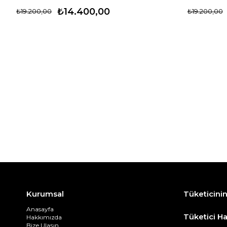
₺14.400,00
₺19.200,00
₺19.200,00
Kurumsal
Tüketicini
Anasayfa
Tüketici Ha
Hakkımızda
Bize Ulaşın