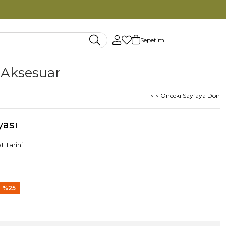
Sepetim
Aksesuar
< < Önceki Sayfaya Dön
yası
t Tarihi
%
25
İndirim