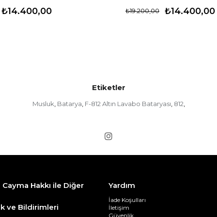
₺14.400,00
₺14.400,00
₺19.200,00
Etiketler
Musluk
Batarya
F-812 Altın Lavabo Bataryası
812
,
,
,
,
n Cayma Hakkı ile Diğer
Yardım
İade Koşulları
k ve Bildirimleri
İletişim
Güvenlik