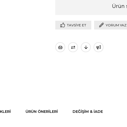
Ürün 
TAVSIYE ET
YORUM YAZ
KLERI
ÜRÜN ÖNERILERI
DEĞIŞIM & İADE