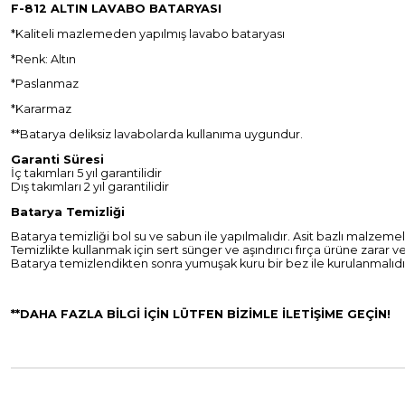
F-812 ALTIN LAVABO BATARYASI
*Kaliteli mazlemeden yapılmış lavabo bataryası
*Renk: Altın
*Paslanmaz
*Kararmaz
**Batarya deliksiz lavabolarda kullanıma uygundur.
Garanti Süresi
İç takımları 5 yıl garantilidir
Dış takımları 2 yıl garantilidir
Batarya Temizliği
Batarya temizliği bol su ve sabun ile yapılmalıdır. Asit bazlı malzemel
Temizlikte kullanmak için sert sünger ve aşındırıcı fırça ürüne zarar
Batarya temizlendikten sonra yumuşak kuru bir bez ile kurulanmalıdı
**DAHA FAZLA BİLGİ İÇİN LÜTFEN BİZİMLE İLETİŞİME GEÇİN!