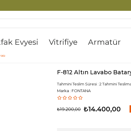
tfak Evyesi
Vitrifiye
Armatür
yası
F-812 Altın Lavabo Batar
Tahmini Teslim Süresi
:
2 Tahmini Teslima
Marka
:
FONTANA
₺14.400,00
₺19.200,00