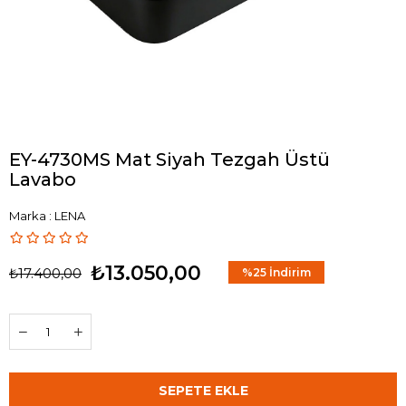
EY-4730MS Mat Siyah Tezgah Üstü
Lavabo
Marka
:
LENA
₺13.050,00
₺17.400,00
%
25
İndirim