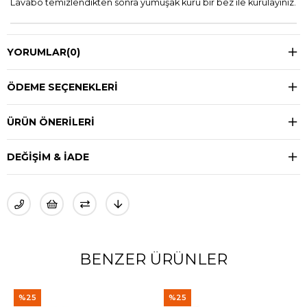
Lavabo temizlendikten sonra yumuşak kuru bir bez ile kurulayınız.
YORUMLAR
(0)
ÖDEME SEÇENEKLERI
ÜRÜN ÖNERILERI
DEĞIŞIM & İADE
BENZER ÜRÜNLER
%25
%25