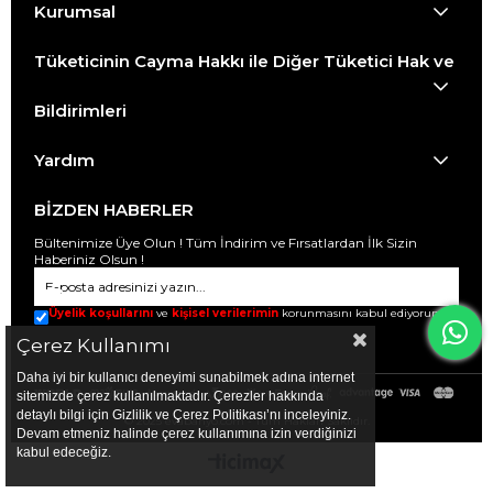
Kurumsal
Tüketicinin Cayma Hakkı ile Diğer Tüketici Hak ve
Bildirimleri
Yardım
BİZDEN HABERLER
Bültenimize Üye Olun ! Tüm İndirim ve Fırsatlardan İlk Sizin
Haberiniz Olsun !
Üyelik koşullarını
ve
kişisel verilerimin
korunmasını kabul ediyorum.
Çerez Kullanımı
Daha iyi bir kullanıcı deneyimi sunabilmek adına internet
sitemizde çerez kullanılmaktadır. Çerezler hakkında
detaylı bilgi için Gizlilik ve Çerez Politikası’nı inceleyiniz.
© 2025 evabanyo.com - Tüm Hakları Saklıdır.
Devam etmeniz halinde çerez kullanımına izin verdiğinizi
kabul edeceğiz.