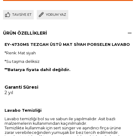
TAVSIYE ET
YORUM YAZ
ÜRÜN ÖZELLIKLERI
EY-4730MS TEZGAH ÜSTÜ MAT SİYAH PORSELEN LAVABO
*Renk: Mat siyah
*Su taşma deliksiz
**Batarya fiyata dahil değildir.
Garanti Süresi
2 yıl
Lavabo Temizliği
Lavabo temizliği bol su ve sabun ile yapılmalıdır. Asit bazlı
malzemelerin kullanımından kaçınılmalıdır.
Temizlikte kullanmak için sert sünger ve aşındırıcı fırça ürüne
zarar verebileceğinden yumuşak bir bez tercih edilmelidir.