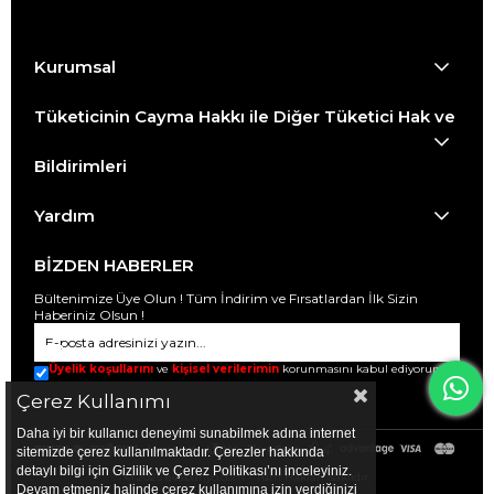
Kurumsal
Tüketicinin Cayma Hakkı ile Diğer Tüketici Hak ve
Bildirimleri
Yardım
BİZDEN HABERLER
Bültenimize Üye Olun ! Tüm İndirim ve Fırsatlardan İlk Sizin
Haberiniz Olsun !
Üyelik koşullarını
ve
kişisel verilerimin
korunmasını kabul ediyorum.
Çerez Kullanımı
Daha iyi bir kullanıcı deneyimi sunabilmek adına internet
sitemizde çerez kullanılmaktadır. Çerezler hakkında
detaylı bilgi için Gizlilik ve Çerez Politikası’nı inceleyiniz.
© 2025 evabanyo.com - Tüm Hakları Saklıdır.
Devam etmeniz halinde çerez kullanımına izin verdiğinizi