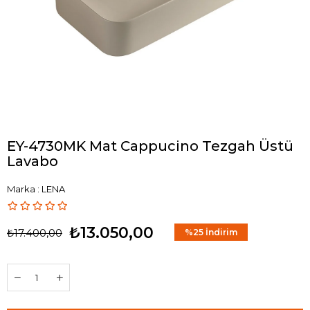
EY-4730MK Mat Cappucino Tezgah Üstü
Lavabo
Marka
:
LENA
₺13.050,00
₺17.400,00
%
25
İndirim