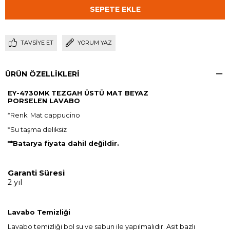
TAVSIYE ET
YORUM YAZ
ÜRÜN ÖZELLIKLERI
EY-4730MK TEZGAH ÜSTÜ MAT BEYAZ
PORSELEN LAVABO
*Renk: Mat cappucino
*Su taşma deliksiz
**Batarya fiyata dahil değildir.
Garanti Süresi
2 yıl
Lavabo Temizliği
Lavabo temizliği bol su ve sabun ile yapılmalıdır. Asit bazlı