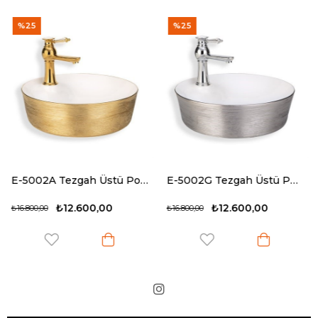
%25
%25
E-5002A Tezgah Üstü Porselen Lavabo
E-5002G Tezgah Üstü Porselen Lavabo
.600,00
₺12.600,00
₺13.
₺16.800,00
₺18.000,00