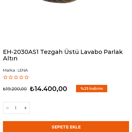
EH-2030AS1 Tezgah Üstü Lavabo Parlak
Altın
Marka
:
LENA
₺14.400,00
₺19.200,00
%
25
İndirim