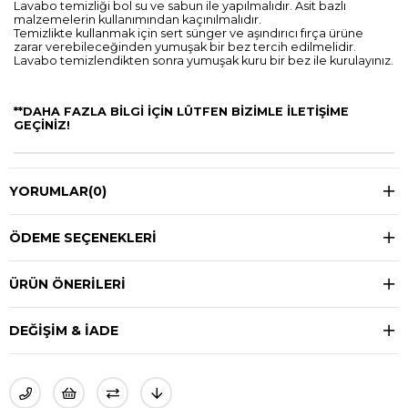
Lavabo temizliği bol su ve sabun ile yapılmalıdır. Asit bazlı
malzemelerin kullanımından kaçınılmalıdır.
Temizlikte kullanmak için sert sünger ve aşındırıcı fırça ürüne
zarar verebileceğinden yumuşak bir bez tercih edilmelidir.
Lavabo temizlendikten sonra yumuşak kuru bir bez ile kurulayınız.
**DAHA FAZLA BİLGİ İÇİN LÜTFEN BİZİMLE İLETİŞİME
GEÇİNİZ!
YORUMLAR
(0)
ÖDEME SEÇENEKLERI
ÜRÜN ÖNERILERI
DEĞIŞIM & İADE