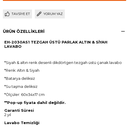
TAVSIYE ET
YORUM YAZ
ÜRÜN ÖZELLIKLERI
EH-2030AS1 TEZGAH ÜSTÜ PARLAK ALTIN & SİYAH
LAVABO
*Siyah & altın renk desenli dikdörtgen tezgah üstü çanak lavabo
*Renk: Altın & Siyah
*Batarya deliksiz
*Su taşma deliksiz
*Ölçüler: 60x34x17 cm
**Pop-up fiyata dahil
değildir.
Garanti Süresi
2 yıl
Lavabo Temizliği