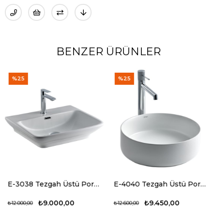
BENZER ÜRÜNLER
%25
%25
E-3038 Tezgah Üstü Porselen Lavabo
E-4040 Tezgah Üstü Porselen Lavabo
000,00
₺9.450,00
₺7.6
₺12.600,00
₺10.200,00