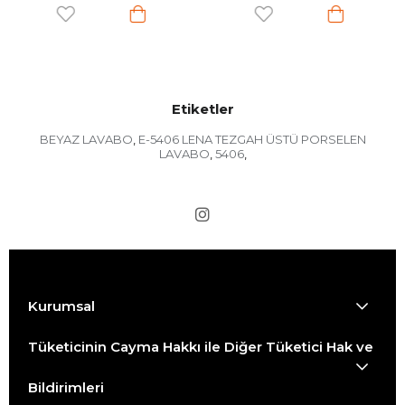
Etiketler
BEYAZ LAVABO
E-5406 LENA TEZGAH ÜSTÜ PORSELEN
,
LAVABO
5406
,
,
Kurumsal
Tüketicinin Cayma Hakkı ile Diğer Tüketici Hak ve
Bildirimleri