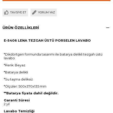
TAVSIYE ET
YORUM YAZ
ÜRÜN ÖZELLIKLERI
E-5406
LENA TEZGAH ÜSTÜ PORSELEN LAVABO
*Dikdörtgen formunda tasarımı ile batarya delikli tezgah üstü
lavabo
*Renk: Beyaz
*Batarya delikli
*Su taşma deliksiz
*Ölçüler: 500x370x135 mm
**Batarya fiyata dahil değildir.
Garanti Süresi
2 yıl
Lavabo Temizliği