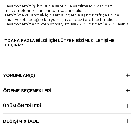
Lavabo temizliği bol su ve sabun ile yapılmalıdır. Asit bazlı
malzemelerin kullanımından kaçınılmalıdır.
Temizlikte kullanmak için sert sünger ve aşındırıcı fırça ürüne
zarar verebileceğinden yumuşak bir bez tercih edilmelidir.
Lavabo temizlendikten sonra yumuşak kuru bir bez ile kurulayınız.
**DAHA FAZLA BİLGİ İÇİN LÜTFEN BİZİMLE İLETİŞİME
GEÇİNİZ!
YORUMLAR
(0)
ÖDEME SEÇENEKLERI
ÜRÜN ÖNERILERI
DEĞIŞIM & İADE