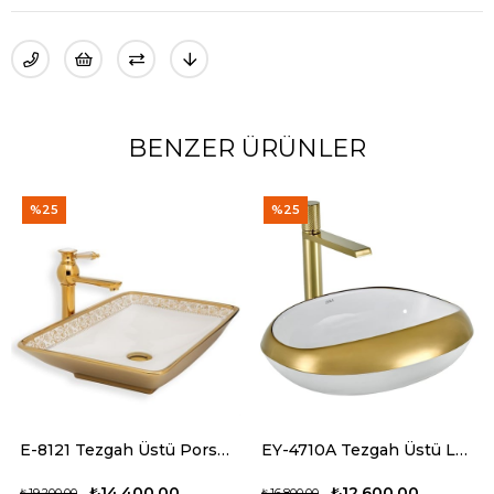
BENZER ÜRÜNLER
%25
%25
E-8121 Tezgah Üstü Porselen Lavabo
EY-4710A Tezgah Üstü Lavabo Parlak Beyaz & Altın
₺14.400,00
₺12.600,00
₺19.200,00
₺16.800,00