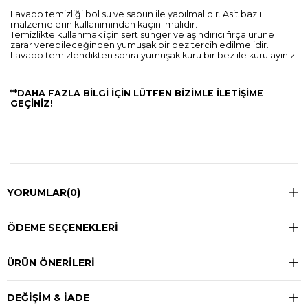
Lavabo temizliği bol su ve sabun ile yapılmalıdır. Asit bazlı
malzemelerin kullanımından kaçınılmalıdır.
Temizlikte kullanmak için sert sünger ve aşındırıcı fırça ürüne
zarar verebileceğinden yumuşak bir bez tercih edilmelidir.
Lavabo temizlendikten sonra yumuşak kuru bir bez ile kurulayınız.
**DAHA FAZLA BİLGİ İÇİN LÜTFEN BİZİMLE İLETİŞİME
GEÇİNİZ!
YORUMLAR
(0)
ÖDEME SEÇENEKLERI
ÜRÜN ÖNERILERI
DEĞIŞIM & İADE