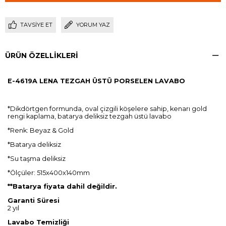
TAVSIYE ET
YORUM YAZ
ÜRÜN ÖZELLIKLERI
E-4619A
LENA TEZGAH ÜSTÜ PORSELEN LAVABO
*Dikdörtgen formunda, oval çizgili köşelere sahip, kenarı gold
rengi kaplama, batarya deliksiz tezgah üstü lavabo
*Renk: Beyaz & Gold
*Batarya deliksiz
*Su taşma deliksiz
*Ölçüler: 515x400x140mm
**Batarya fiyata dahil değildir.
Garanti Süresi
2 yıl
Lavabo Temizliği