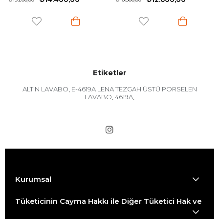
Etiketler
ALTIN LAVABO
E-4619A LENA TEZGAH ÜSTÜ PORSELEN
,
LAVABO
4619A
,
,
Kurumsal
Tüketicinin Cayma Hakkı ile Diğer Tüketici Hak ve